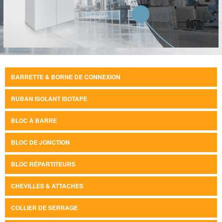
BARRETTE & BORNE DE CONNEXION
RUBAN ISOLANT ISOTAPE
BLOC À BARRE
BLOC DE JONCTION
BLOC RÉPARTITEURS
CHEVILLES & ATTACHES
COLLIER DE SERRAGE