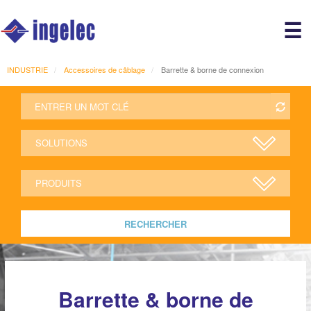
Main
☰
avigation
r
INDUSTRIE
Accessoires de câblage
Barrette & borne de connexion
RECHERCHER
Barrette & borne de