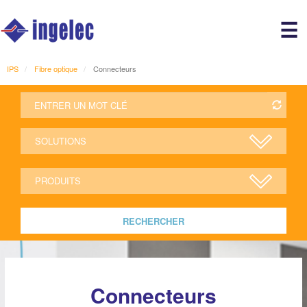
Main
☰
avigation
r
IPS
Fibre optique
Connecteurs
RECHERCHER
Connecteurs