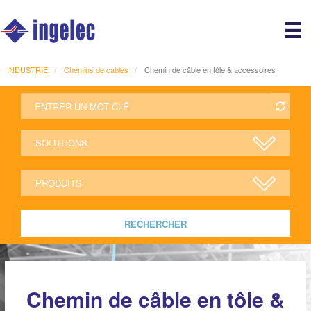
Main
☰
avigation
r
INDUSTRIE
Chemins de cables
Chemin de câble en tôle & accessoires
RECHERCHER
Chemin de câble en tôle &