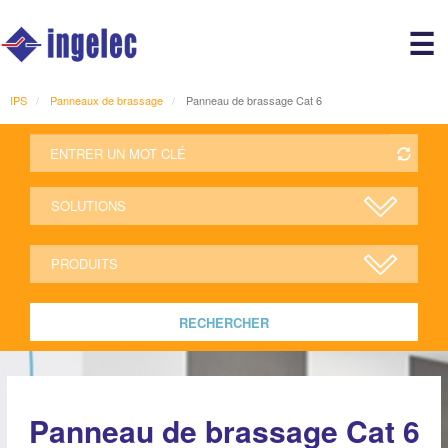
Main
☰
avigation
r
IPS
Panneaux de brassage
Panneau de brassage Cat 6
RECHERCHER
Panneau de brassage Cat 6