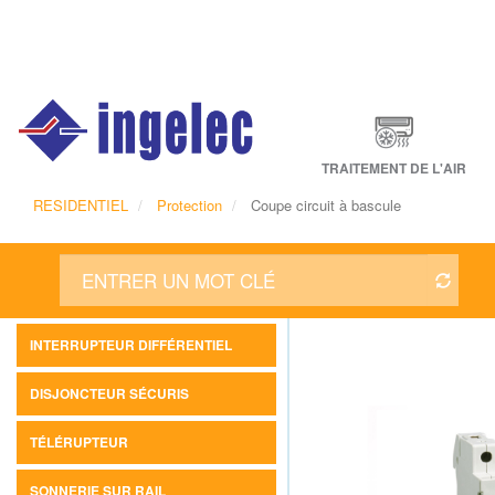
Main
navigation
Fr
TRAITEMENT DE L'AIR
RESIDENTIEL
Protection
Coupe circuit à bascule
INTERRUPTEUR DIFFÉRENTIEL
DISJONCTEUR SÉCURIS
TÉLÉRUPTEUR
SONNERIE SUR RAIL