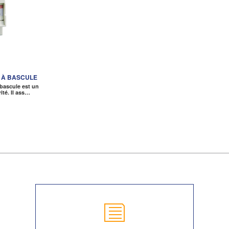
 À BASCULE
 bascule est un
ité. Il ass…