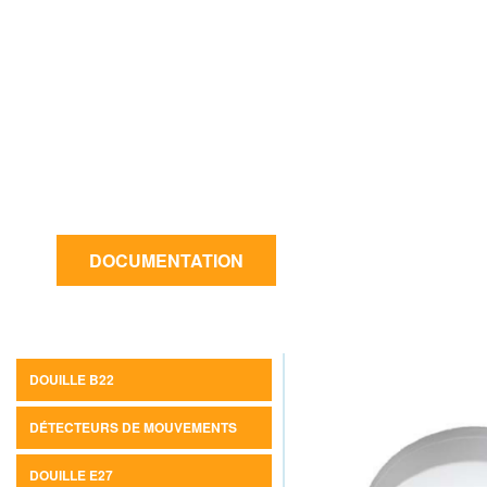
solutions d’éclairage qui offrent
d’excellentes performances et vous
permettent de créer une atmosphère
idéale pour vos intérieurs et
extérieurs, que ce soit pour un
commerce, un hôtel, une usine ou un
jardin.
DOCUMENTATION
DOUILLE B22
DÉTECTEURS DE MOUVEMENTS
DOUILLE E27