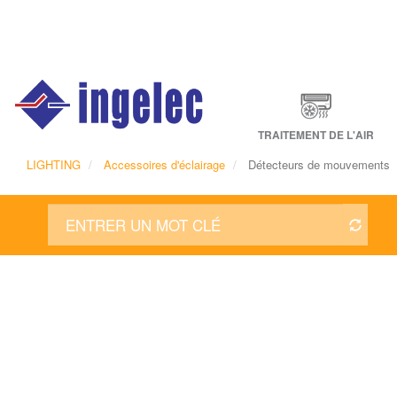
Main
navigation
Fr
TRAITEMENT DE L'AIR
LIGHTING
Accessoires d'éclairage
Détecteurs de mouvements
Détecteurs de mouvements
Ingelec LED lighting propose des