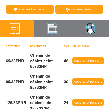
AJOUTER À MA LISTE
DOCUMENTATION
RÉFÉRENCE
DÉSIGNATION
EMB
MA SÉLECTION
Chemin de
65/33PNR
câbles peint
48
65x33NR
Chemin de
95/33PNR
câbles peint
30
95x33NR
Chemin de
125/33PNR
câbles peint
24
125x33NR